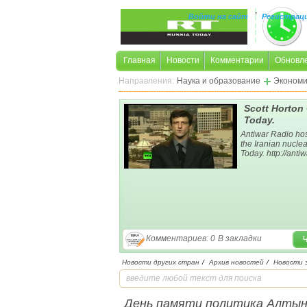
,
Войти на сайт
Регистрац
Главная
Новости
Комментарии
Обновл
Направления:
Наука и образование
Экономи
Scott Horton
Today.
Antiwar Radio hos
the Iranian nucle
Today. http://anti
Комментариев: 0
В закладки
Новости других стран
/
Архив новостей
/
Новости 
День памяти политика Алтын