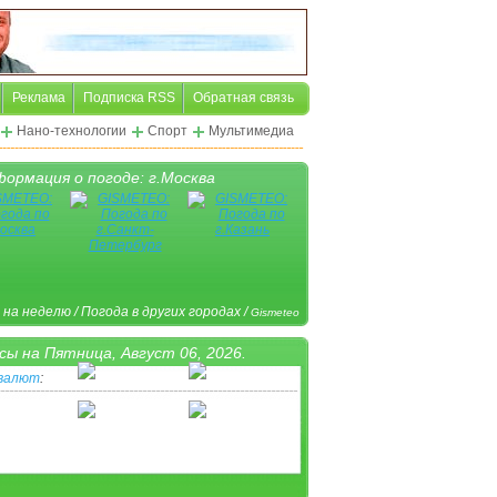
Реклама
Подписка RSS
Обратная связь
Нано-технологии
Спорт
Мультимедиа
ормация о погоде: г.Москва
 на неделю
/
Погода в других городах
/
Gismeteo
сы на
Пятница, Август 06, 2026.
 валют
:
ная пиктограмма
/
Другая валюта
/
www.Klerk.ru