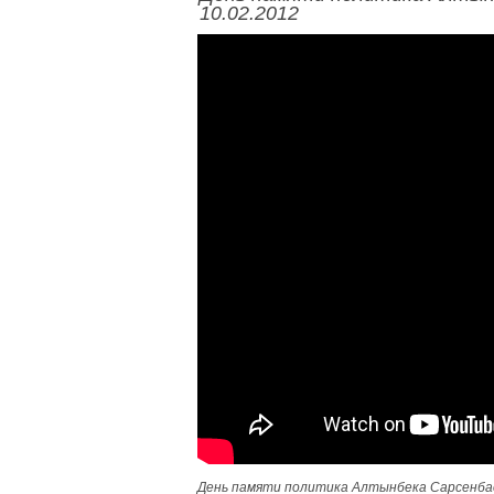
10.02.2012
День памяти политика Алтынбека Сарсенбаева /