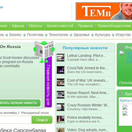
ия
ения
Афиша
Опросы
Архив новостей
Правила
Правооблодателям
ка
Бизнес
Политика
Технологии
Здоровье
Культура
Искуство
 On Russia
Инф
Популярные новости
Lethal Landing: Pilot e...
t Scott Horton discusses
5 people have died, a...
ar program on Russia
war.com/radio
CrossTalk: Armed to the...
Does the US need more...
Cost of War: UK reveals...
Погода
The UK has revealed t...
Keiser Report: Next Ame...
Кур
In this episode, Max ...
Курсы
Crazy Russian Winter: W...
Courtesy: http://www....
за сентябрь
/
Расширеный поиск
Police brutality increa...
Подроб
Cops in America are h...
бека Сарсенбаева
Video: Dog adopts, nurs...