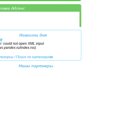
лама Адсенс
тегории
/
Поиск по категориям
Новости дня
or
or: could not open XML input
ews.yandex.ru/index.rss)
тегории
/
Поиск по категориям
Наши партнеры