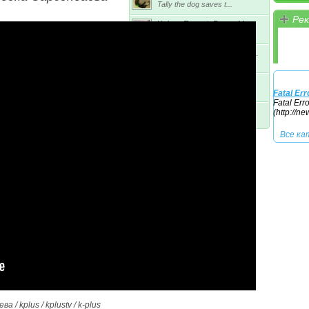
Tally the dog saves t...
Рек
Keiser Report: Paper Mo...
Все ка
In this episode, Max ...
Busby: Enriched uranium...
The high court in Lon...
Ron Paul speech to Tea ...
Rep. Ron Paul brought...
Fatal Err
Fatal Err
(http://n
Все популярные новости
Все ка
 kplus / kplustv / k-plus