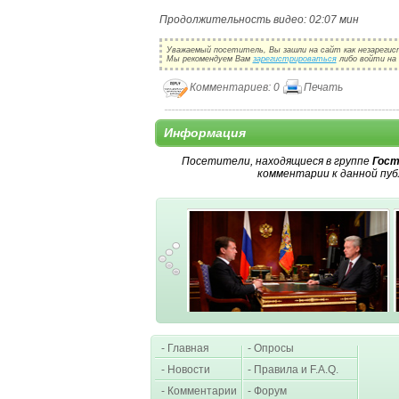
Продолжительность видео: 02:07 мин
Уважаемый посетитель, Вы зашли на сайт как незарегис
Мы рекомендуем Вам
зарегистрироваться
либо войти на 
Комментариев: 0
Печать
Информация
Посетители, находящиеся в группе
Гост
комментарии к данной пуб
- Главная
- Опросы
- Новости
- Правила и F.A.Q.
- Комментарии
- Форум