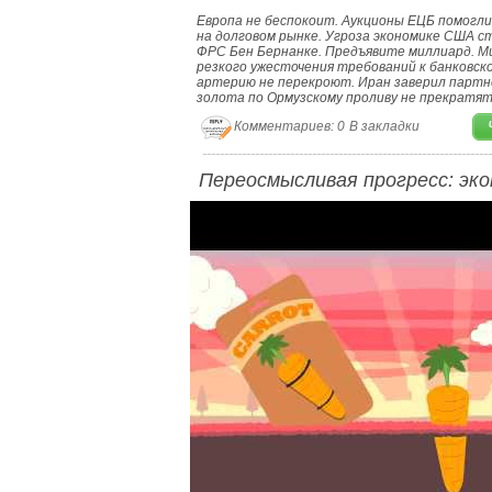
Европа не беспокоит. Аукционы ЕЦБ помогл
на долговом рынке. Угроза экономике США ст
ФРС Бен Бернанке. Предъявите миллиард. Ми
резкого ужесточения требований к банковск
артерию не перекроют. Иран заверил партне
золота по Ормузскому проливу не прекратят
Комментариев: 0
В закладки
Переосмысливая прогресс: эк