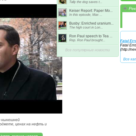
Tally the dog saves t...
Рек
Keiser Report: Paper Mo...
Все ка
In this episode, Max ...
Busby: Enriched uranium...
The high court in Lon...
Ron Paul speech to Tea ...
Rep. Ron Paul brought...
Fatal Err
Fatal Err
(http://n
Все популярные новости
Все ка
 в нынешней
юджете, ценах на нефть и