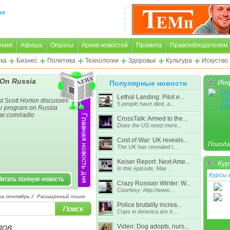
ия
ения
Афиша
Опросы
Архив новостей
Правила
Правооблодателям
ка
Бизнес
Политика
Технологии
Здоровье
Культура
Искуство
 On Russia
Инф
Популярные новости
Lethal Landing: Pilot e...
t Scott Horton discusses
5 people have died, a...
ar program on Russia
war.com/radio
CrossTalk: Armed to the...
Does the US need more...
Cost of War: UK reveals...
Погода
The UK has revealed t...
Keiser Report: Next Ame...
Кур
In this episode, Max ...
Курсы
Crazy Russian Winter: W...
Courtesy: http://www....
за сентябрь
/
Расширеный поиск
Police brutality increa...
Подроб
Cops in America are h...
лов
Video: Dog adopts, nurs...