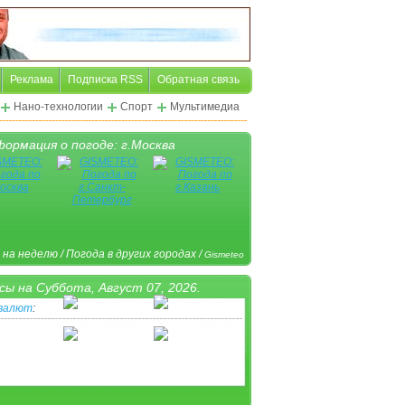
Реклама
Подписка RSS
Обратная связь
Нано-технологии
Спорт
Мультимедиа
ормация о погоде: г.Москва
 на неделю
/
Погода в других городах
/
Gismeteo
сы на
Суббота, Август 07, 2026.
 валют
:
ная пиктограмма
/
Другая валюта
/
www.Klerk.ru