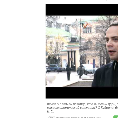
nevex.tv Есть ли разница, кто в России царь,
макроэкономической ситуации? О Кудрине, б
ВТО.