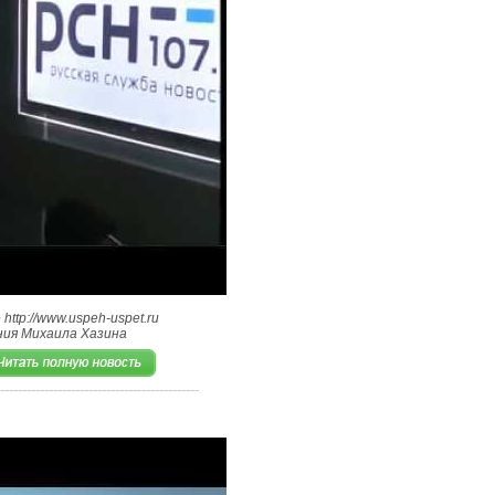
ttp://www.uspeh-uspet.ru
ния Михаила Хазина