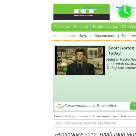
,
Войти на сайт
Регистрац
Главная
Новости
Комментарии
Обновл
Направления:
Наука и образование
Экономи
Scott Horton
Today.
Antiwar Radio hos
the Iranian nucle
Today. http://anti
Комментариев: 0
В закладки
Новости других стран
/
Архив новостей
/
Новости 
Экономика 2012. Владимир Ми