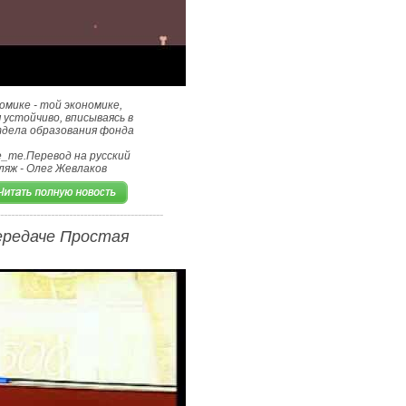
мике - той экономике,
устойчиво, вписываясь в
дела образования фонда
nce_me.Перевод на русский
ляж - Олег Жевлаков
ередаче Простая