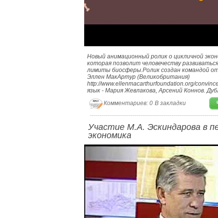
Новый анимационный ролик о цикличной эконо
которая позволит человечеству развиваться 
лимиты биосферы.Ролик создан командой от
Эллен МакАртур (Великобритания)
http://www.ellenmacarthurfoundation.org/convi
язык - Мария Жевлакова, Арсений Коннов. Дуб
Комментариев: 0
В закладки
Участие М.А. Эскиндарова в п
экономика