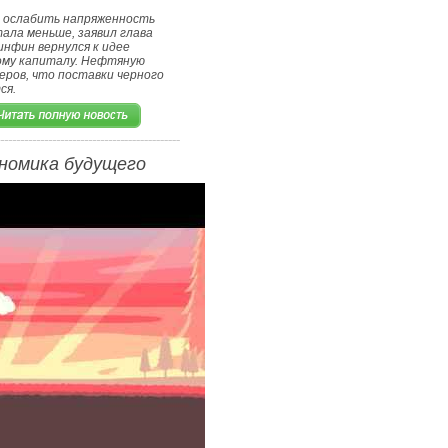
и ослабить напряженность
ала меньше, заявил глава
нфин вернулся к идее
ому капиталу. Нефтяную
ров, что поставки черного
ся.
ономика будущего