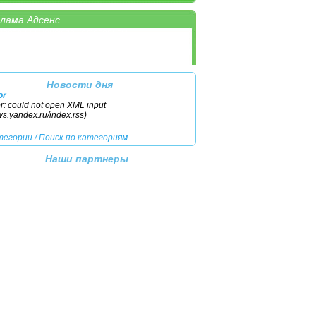
лама Адсенс
тегории
/
Поиск по категориям
Новости дня
or
or: could not open XML input
ews.yandex.ru/index.rss)
тегории
/
Поиск по категориям
Наши партнеры