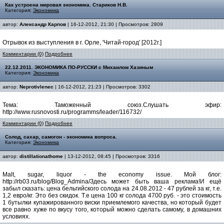
Как устроена мировая экономика. Стариков Н.В.
Категория:
Экономика
автор:
Александр Карпов
| 16-12-2012, 21:30 | Просмотров: 2809
Отрывок из выступления в г. Орле, 'Читай-город' [2012г.]
Комментарии (0)
Подробнее
22.12.2011. ЭКОНОМИКА ПО-РУССКИ с Михаилом Хазиным
Категория:
Экономика
автор:
Neprotivlenec
| 16-12-2012, 21:23 | Просмотров: 3302
Тема: Таможенный союз.Слушать эфир:
http://www.rusnovosti.ru/programms/leader/116732/
Комментарии (0)
Подробнее
Солод, сахар, самогон - экономика вопроса.
Категория:
Экономика
автор:
distillationathome
| 13-12-2012, 08:45 | Просмотров: 3316
Malt, sugar, liquor - the economy issue. Мой блог:
http://rb03.ru/blog/Blog_Admina/Здесь может быть ваша реклама!И ещё
забыл сказать: цена бельгийского солода на 24.08.2012 - 47 рублей за кг, т.е.
1,2 евро/кг. Это без скидок. Т.е цена 100 кг солода 4700 руб. - это стоимость
1 бутылки купажированного виски приемлемого качества, но который будет
все равно хуже по вкусу того, который можно сделать самому, в домашних
условиях.