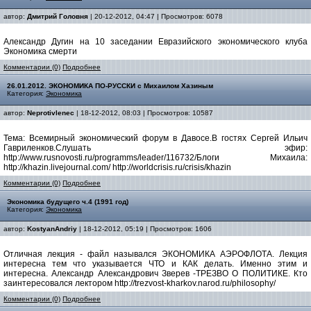
автор:
Дмитрий Головня
| 20-12-2012, 04:47 | Просмотров: 6078
Александр Дугин на 10 заседании Евразийского экономического клуба
Экономика смерти
Комментарии (0)
Подробнее
26.01.2012. ЭКОНОМИКА ПО-РУССКИ с Михаилом Хазиным
Категория:
Экономика
автор:
Neprotivlenec
| 18-12-2012, 08:03 | Просмотров: 10587
Тема: Всемирный экономический форум в Давосе.В гостях Сергей Ильич
Гавриленков.Слушать эфир:
http://www.rusnovosti.ru/programms/leader/116732/Блоги Михаила:
http://khazin.livejournal.com/ http://worldcrisis.ru/crisis/khazin
Комментарии (0)
Подробнее
Экономика будущего ч.4 (1991 год)
Категория:
Экономика
автор:
KostyanAndriy
| 18-12-2012, 05:19 | Просмотров: 1606
Отличная лекция - файл назывался ЭКОНОМИКА АЭРОФЛОТА. Лекция
интересна тем что указывается ЧТО и КАК делать. Именно этим и
интересна. Александр Александрович Зверев -ТРЕЗВО О ПОЛИТИКЕ. Кто
заинтересовался лектором http://trezvost-kharkov.narod.ru/philosophy/
Комментарии (0)
Подробнее