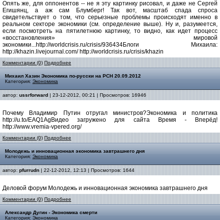
Опять же, для оппонентов -- не я эту картинку рисовал, и даже не Сергей
Егишянц, а аж сам Блумберг! Так вот, масштаб спада спроса
свидетельствует о том, что серьезные проблемы происходят именно в
реальном секторе экономики (см. определение выше). Ну и, разумеется,
если посмотреть на пятилетнюю картинку, то видно, как идет процесс
«восстановления» мировой
экономики...http://worldcrisis.ru/crisis/936434Блоги Михаила:
http://khazin.livejournal.com/ http://worldcrisis.ru/crisis/khazin
Комментарии (0)
Подробнее
Михаил Хазин Экономика по-русски на РСН 20.09.2012
Категория:
Экономика
автор:
ussrforward
| 23-12-2012, 00:21 | Просмотров: 16946
Почему Владимир Путин отругал министров?Экономика и политика
http://u.to/EAQ1AgВидео загружено для сайта Время - Вперёд!
http://www.vremia-vpered.org/
Комментарии (0)
Подробнее
Молодежь и инновационная экономика завтрашнего дня
Категория:
Экономика
автор:
pfurrudn
| 22-12-2012, 12:13 | Просмотров: 1644
Деловой форум Молодежь и инновационная экономика завтрашнего дня
Комментарии (0)
Подробнее
Александр Дугин - Экономика смерти
Категория:
Экономика