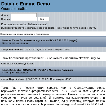
Datalife Engine Demo
Описание сайта
Логин:
Пароль:
Регистрация на сайте!
Забыли пароль?
Вы просматриваете мобильную версию сайта.
Перейти на полную версию сайта.
Последние мировые новости
»
Экономика
Михаил Хазин Экономика по-русски на РСН 07.12.2012 [аудио]
Категория:
Экономика
автор:
ussrforward
| 26-12-2012, 09:32 | Просмотров: 12061
Тема: Российские претензии к ВТОЭкономика и политика http://b23.ru/yi74
Комментарии (0)
Подробнее
17.01.2012. ЭКОНОМИКА ПО-РУССКИ с Михаилом Хазиным
Категория:
Экономика
автор:
Neprotivlenec
| 24-12-2012, 01:07 | Просмотров: 4393
Тема: Газ в России стал дороже, чем в США.Слушать эфир:
http://www.rusnovosti.ru/programms/leader/116732/... именно этот индекс как
раз и описывает реальный сектор экономики. Цемент и уголь металл и
удобрения -- куда уж реальней. И поэтому мы заканчиваем слова и и
начинаем показыывать картинки. Точнее, одну картинку, которую можно
посмотреть по этой ссылке: http://www.bloomberg.com/quote/BDIY:IND/chart .