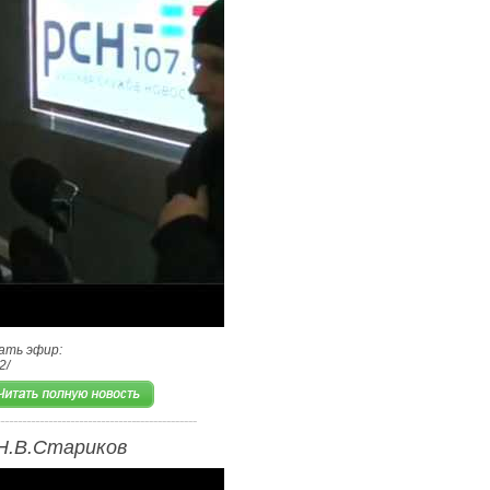
ать эфир:
2/
Н.В.Стариков