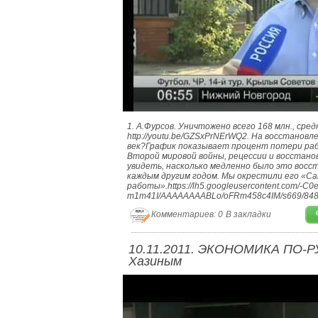
1. А.Фурсов. Уничтожено всего 168 млн., сред
http://youtu.be/GZSxPrNErWQ2. На восстанов
век?График показывает процент потери раб
Второй мировой войны, рецессии и восстанов
увидеть, насколько медленно было это восс
каждым другим годом. Мы окрестили его «С
работы».https://lh5.googleusercontent.com/-C
m1m41I/AAAAAAAABLo/oFRm458c4IM/s669/848
Комментариев: 0
В закладки
10.11.2011. ЭКОНОМИКА ПО-Р
Хазиным