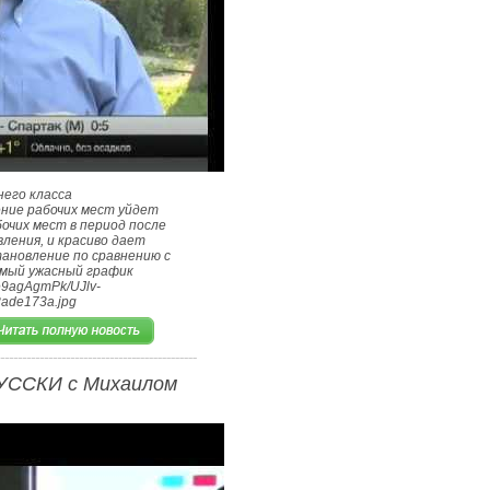
него класса
ление рабочих мест уйдет
очих мест в период после
ления, и красиво дает
тановление по сравнению с
амый ужасный график
0e9agAgmPk/UJlv-
ade173a.jpg
УССКИ с Михаилом