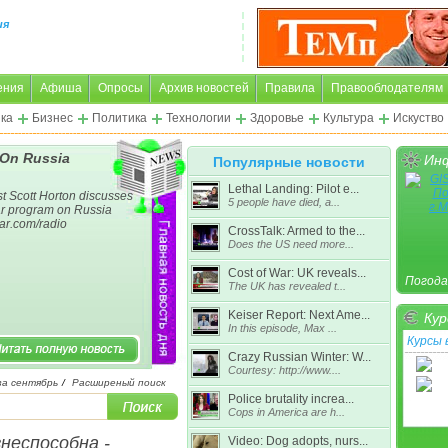
ия
ения
Афиша
Опросы
Архив новостей
Правила
Правооблодателям
ка
Бизнес
Политика
Технологии
Здоровье
Культура
Искуство
 On Russia
Инф
Популярные новости
Lethal Landing: Pilot e...
t Scott Horton discusses
5 people have died, a...
ar program on Russia
war.com/radio
CrossTalk: Armed to the...
Does the US need more...
Cost of War: UK reveals...
Погода
The UK has revealed t...
Keiser Report: Next Ame...
Кур
In this episode, Max ...
Курсы
Crazy Russian Winter: W...
Courtesy: http://www....
за сентябрь
/
Расширеный поиск
Police brutality increa...
Подроб
Cops in America are h...
неспособна -
Video: Dog adopts, nurs...