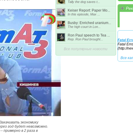
Tally the dog saves t...
Рек
Keiser Report: Paper Mo...
Все ка
In this episode, Max ...
Busby: Enriched uranium...
The high court in Lon...
Ron Paul speech to Tea ...
Rep. Ron Paul brought...
Fatal Err
Fatal Err
(http://n
Все популярные новости
Все ка
Закачивать экономику
ерез год будет невозможно.
- примерно в 2 раза в