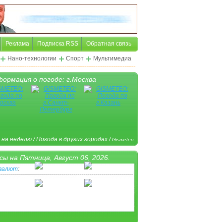
Реклама
Подписка RSS
Обратная связь
Нано-технологии
Спорт
Мультимедиа
ормация о погоде: г.Москва
 на неделю
/
Погода в других городах
/
Gismeteo
сы на
Пятница, Август 06, 2026.
 валют
:
ная пиктограмма
/
Другая валюта
/
www.Klerk.ru