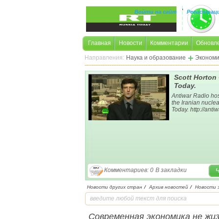
,
Войти на сайт
Регистрац
Главная
Новости
Комментарии
Обновл
Направления:
Наука и образование
Экономи
Scott Horton
Today.
Antiwar Radio hos
the Iranian nucle
Today. http://anti
Комментариев: 0
В закладки
Новости других стран
/
Архив новостей
/
Новости 
Современная экономика не жиз