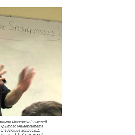
грамма Московской высшей
Открытого университета
 следующие вопросы:1.
онтур.1.1. К какого рода