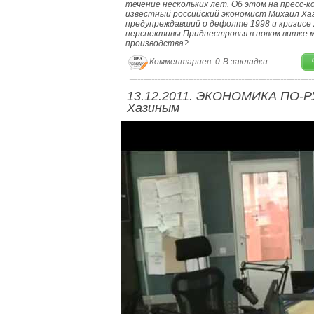
течение нескольких лет. Об этом на пресс-
известный российский экономист Михаил Хаз
предупреждавший о дефолте 1998 и кризисе 
перспективы Приднестровья в новом витке м
производства?
Комментариев: 0
В закладки
13.12.2011. ЭКОНОМИКА ПО-Р
Хазиным