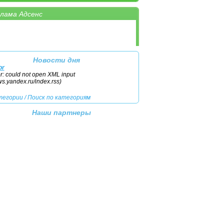
лама Адсенс
тегории
/
Поиск по категориям
Новости дня
or
or: could not open XML input
ews.yandex.ru/index.rss)
тегории
/
Поиск по категориям
Наши партнеры