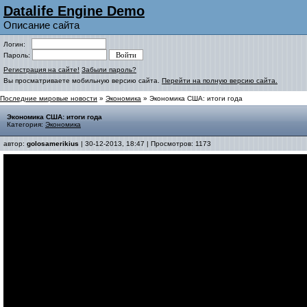
Datalife Engine Demo
Описание сайта
Логин:
Пароль:
Регистрация на сайте!
Забыли пароль?
Вы просматриваете мобильную версию сайта.
Перейти на полную версию сайта.
Последние мировые новости
»
Экономика
» Экономика США: итоги года
Экономика США: итоги года
Категория:
Экономика
автор:
golosamerikius
| 30-12-2013, 18:47 | Просмотров: 1173