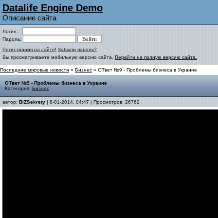
Datalife Engine Demo
Описание сайта
Логин:
Пароль:
Регистрация на сайте!
Забыли пароль?
Вы просматриваете мобильную версию сайта.
Перейти на полную версию сайта.
Последние мировые новости
»
Бизнес
» ОТвет №9 - Проблемы бизнеса в Украине
ОТвет №9 - Проблемы бизнеса в Украине
Категория:
Бизнес
автор:
BiZSekrety
| 8-01-2014, 04:47 | Просмотров: 26762