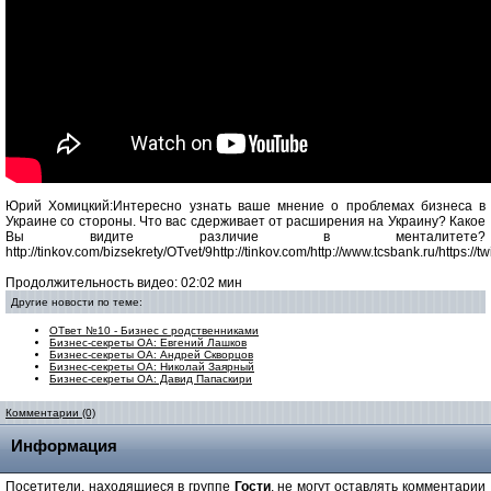
Юрий Хомицкий:Интересно узнать ваше мнение о проблемах бизнеса в
Украине со стороны. Что вас сдерживает от расширения на Украину? Какое
Вы видите различие в менталитете?
http://tinkov.com/bizsekrety/OTvet/9http://tinkov.com/http://www.tcsbank.ru/htt
Продолжительность видео: 02:02 мин
Другие новости по теме:
ОТвет №10 - Бизнес с родственниками
Бизнес-секреты ОА: Евгений Лашков
Бизнес-секреты ОА: Андрей Скворцов
Бизнес-секреты ОА: Николай Заярный
Бизнес-секреты ОА: Давид Папаскири
Комментарии (0)
Информация
Посетители, находящиеся в группе
Гости
, не могут оставлять комментарии