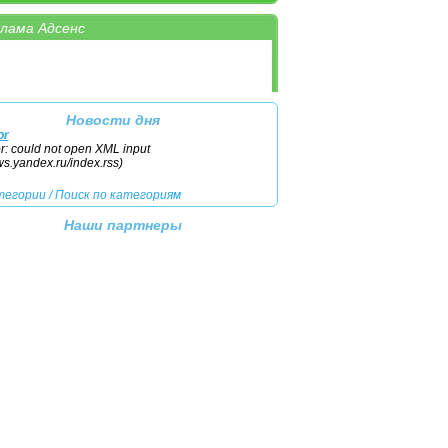
лама Адсенс
тегории
/
Поиск по категориям
Новости дня
or
or: could not open XML input
ews.yandex.ru/index.rss)
тегории
/
Поиск по категориям
Наши партнеры