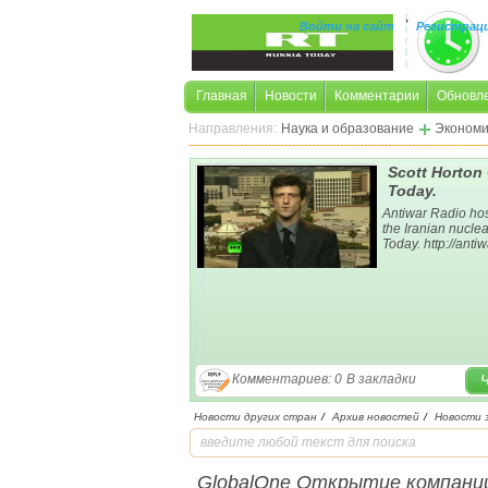
,
Войти на сайт
Регистрац
Главная
Новости
Комментарии
Обновл
Направления:
Наука и образование
Экономи
Scott Horton
Today.
Antiwar Radio hos
the Iranian nucle
Today. http://anti
Комментариев: 0
В закладки
Новости других стран
/
Архив новостей
/
Новости 
GlobalOne Открытие компани