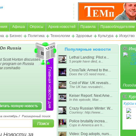
ия
ения
Афиша
Опросы
Архив новостей
Правила
Правооблодателям
ка
Бизнес
Политика
Технологии
Здоровье
Культура
Искуство
 On Russia
Инф
Популярные новости
Lethal Landing: Pilot e...
t Scott Horton discusses
5 people have died, a...
ar program on Russia
war.com/radio
CrossTalk: Armed to the...
Does the US need more...
Cost of War: UK reveals...
Погода
The UK has revealed t...
Keiser Report: Next Ame...
Кур
In this episode, Max ...
Курсы
Crazy Russian Winter: W...
Courtesy: http://www....
за сентябрь
/
Расширеный поиск
Police brutality increa...
Подроб
Cops in America are h...
и Новости за
Video: Dog adopts, nurs...