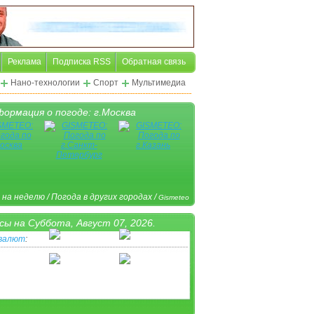
Реклама
Подписка RSS
Обратная связь
Нано-технологии
Спорт
Мультимедиа
ормация о погоде: г.Москва
 на неделю
/
Погода в других городах
/
Gismeteo
сы на
Суббота, Август 07, 2026.
 валют
:
ная пиктограмма
/
Другая валюта
/
www.Klerk.ru