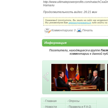
http://www.ultimatepowerprofits.com/natachСкай
Натали
Продолжительность видео: 26:21 мин
Уважаемый посетитель, Вы зашли на сайт как незарегис
Мы рекомендуем Вам
зарегистрироваться
либо войти на 
Комментариев: 0
Печать
Информация
Посетители, находящиеся в группе
Гост
комментарии к данной пуб
- Главная
- Опросы
- Новости
- Правила и F.A.Q.