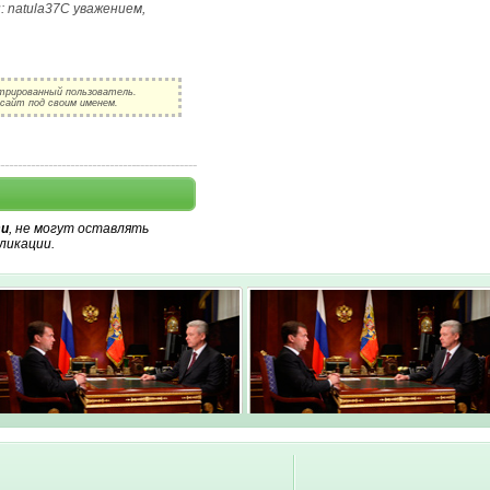
п: natula37С уважением,
трированный пользователь.
сайт под своим именем.
и
, не могут оставлять
ликации.