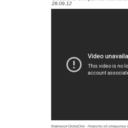
28.09.12
Компания GlobalOne - Новости об открытии 