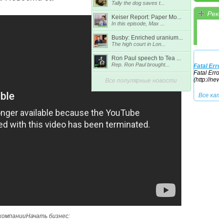
Tally the dog saves t...
Рек
Keiser Report: Paper Mo...
Все ка
In this episode, Max ...
Busby: Enriched uranium...
The high court in Lon...
Ron Paul speech to Tea ...
Rep. Ron Paul brought...
Fatal Err
Fatal Err
(http://n
Все популярные новости
Все ка
компанииНачать бизнес: