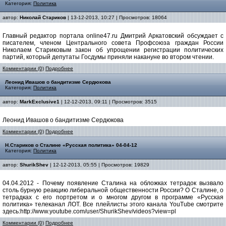
Категория:
Политика
автор:
Николай Стариков
| 13-12-2013, 10:27 | Просмотров: 18064
Главный редактор портала online47.ru Дмитрий Аркатовский обсуждает с
писателем, членом Центрального совета Профсоюза граждан России
Николаем Стариковым закон об упрощении регистрации политических
партий, который депутаты Госдумы приняли накануне во втором чтении.
Комментарии (0)
Подробнее
Леонид Ивашов о бандитизме Сердюкова
Категория:
Политика
автор:
MarkExclusive1
| 12-12-2013, 09:11 | Просмотров: 3515
Леонид Ивашов о бандитизме Сердюкова
Комментарии (0)
Подробнее
Н.Стариков о Сталине «Русская политика» 04-04-12
Категория:
Политика
автор:
ShurikShev
| 12-12-2013, 05:55 | Просмотров: 19829
04.04.2012 - Почему появление Сталина на обложках тетрадок вызвало
столь бурную реакцию либеральной общественности России? О Сталине, о
тетрадках с его портретом и о многом другом в программе «Русская
политика» телеканал ЛОТ. Все плейлисты этого канала YouTube смотрите
здесь:http://www.youtube.com/user/ShurikShev/videos?view=pl
Комментарии (0)
Подробнее