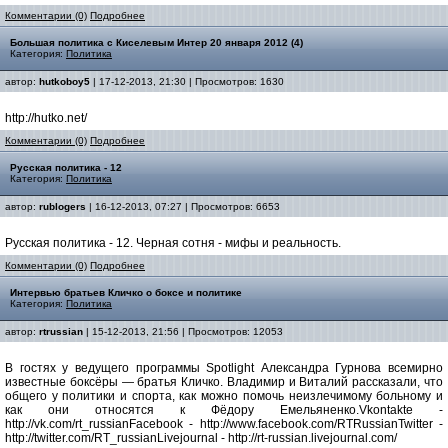
Комментарии (0)
Подробнее
Большая политика с Киселевым Интер 20 января 2012 (4)
Категория:
Политика
автор:
hutkoboy5
| 17-12-2013, 21:30 | Просмотров: 1630
http://hutko.net/
Комментарии (0)
Подробнее
Русская политика - 12
Категория:
Политика
автор:
rublogers
| 16-12-2013, 07:27 | Просмотров: 6653
Русская политика - 12. Черная сотня - мифы и реальность.
Комментарии (0)
Подробнее
Интервью братьев Кличко о боксе и политике
Категория:
Политика
автор:
rtrussian
| 15-12-2013, 21:56 | Просмотров: 12053
В гостях у ведущего программы Spotlight Александра Гурнова всемирно
известные боксёры — братья Кличко. Владимир и Виталий рассказали, что
общего у политики и спорта, как можно помочь неизлечимому больному и
как они относятся к Фёдору Емельяненко.Vkontakte -
http://vk.com/rt_russianFacebook - http://www.facebook.com/RTRussianTwitter -
http://twitter.com/RT_russianLivejournal - http://rt-russian.livejournal.com/