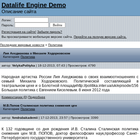
Datalife Engine Demo
Описание сайта
Логин:
Пароль:
Регистрация на сайте!
Забыли пароль?
Вы просматриваете мобильную версию сайта.
Перейти на полную версию сайта.
Последние мировые новости
»
Политика
Лия Ахеджакова о Михаиле Ходорковском
Категория:
Политика
автор:
VelykaPolityka
| 18-12-2013, 07:43 | Просмотров: 4790
Народная артистка России Лия Ахеджакова о своих взаимоотношениях с
семьей Михаила Ходорковского. Политической составляющей в
театральном цехе и о Болотной площадиhttp://politika.inter.ua/uk/episode/156
Большая политика с Евгением Киселевым. 8 июня 2012 года
Комментарии (0)
Подробнее
М.В.Попов Сталинская политика снижения цен
Категория:
Политика
автор:
fondrabakademii
| 17-12-2013, 23:57 | Просмотров: 3390
К 132 годовщине со дня рождения И.В. Сталина Сталинская политика
снижения цен М.В. ПОПОВ, доктор философских наук,профессор Санкт-
Петербургского государственного университета