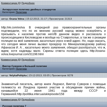
Комментарии (0)
Подробнее
Антирусская политика двойных стандартов
Категория:
Политика
автор:
Oxana Volva
| 15-12-2013, 21:17 | Просмотров: 21313
http://vk.com/volva В очередной раз правоохранительные органы
подтвердили, что по их мнению русский народ можно оскорблять и
призывать к насилию против него!В данном видео я рассказала о
происходящем в Кисловодске и вообще на Ставрополье, а так же о реакции
полиции на моё заявление, касательно угроз в мой адрес. Но, надо сказать,
что сегодня меня лично вызвал прокурор по Минераловодскому району
Афанасов И. А. , касательно моего заявления, обещал разобраться, что ж,
ждем, хотя надежды мало. Скрины ответа полиции здесь http://oxana-
volva.livejournal.com/31198.html
Комментарии (0)
Подробнее
Виктор Суворов в Большой политике
Категория:
Политика
автор:
VelykaPolityka
| 15-12-2013, 03:05 | Просмотров: 9278
Знаменитый писатель, автор книги Ледокол, Виктор Суворов с помощью
телемоста из Лондона принял участие в обсуждении причин войны,
начавшейся 22 июня 1941 года между СССР и
Германией.http://politika.inter.ua/uk/episode/158
Комментарии (0)
Подробнее
Русская политика 7