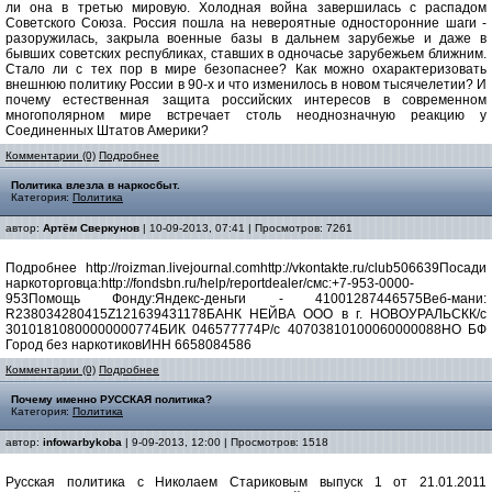
ли она в третью мировую. Холодная война завершилась с распадом
Советского Союза. Россия пошла на невероятные односторонние шаги -
разоружилась, закрыла военные базы в дальнем зарубежье и даже в
бывших советских республиках, ставших в одночасье зарубежьем ближним.
Стало ли с тех пор в мире безопаснее? Как можно охарактеризовать
внешнюю политику России в 90-х и что изменилось в новом тысячелетии? И
почему естественная защита российских интересов в современном
многополярном мире встречает столь неоднозначную реакцию у
Соединенных Штатов Америки?
Комментарии (0)
Подробнее
Политика влезла в наркосбыт.
Категория:
Политика
автор:
Артём Сверкунов
| 10-09-2013, 07:41 | Просмотров: 7261
Подробнее http://roizman.livejournal.comhttp://vkontakte.ru/club506639Посади
наркоторговца:http://fondsbn.ru/help/reportdealer/смс:+7-953-0000-
953Помощь Фонду:Яндекс-деньги - 41001287446575Веб-мани:
R238034280415Z121639431178БАНК НЕЙВА ООО в г. НОВОУРАЛЬСКК/с
30101810800000000774БИК 046577774Р/с 40703810100060000088НО БФ
Город без наркотиковИНН 6658084586
Комментарии (0)
Подробнее
Почему именно РУССКАЯ политика?
Категория:
Политика
автор:
infowarbykoba
| 9-09-2013, 12:00 | Просмотров: 1518
Русская политика с Николаем Стариковым выпуск 1 от 21.01.2011