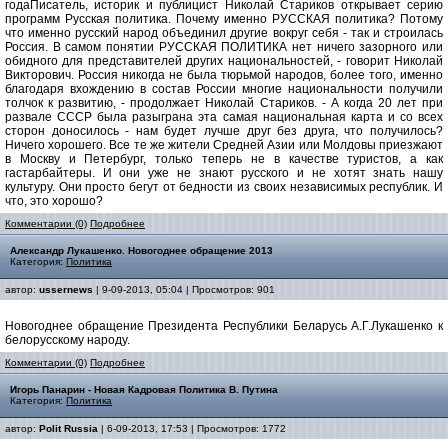
годаПисатель, историк и публицист Николай Стариков открывает серию
программ Русская политика. Почему именно РУССКАЯ политика? Потому
что именно русский народ объединил другие вокруг себя - так и строилась
Россия. В самом понятии РУССКАЯ ПОЛИТИКА нет ничего зазорного или
обидного для представителей других национальностей, - говорит Николай
Викторович. Россия никогда не была тюрьмой народов, более того, именно
благодаря вхождению в состав России многие национальности получили
толчок к развитию, - продолжает Николай Стариков. - А когда 20 лет при
развале СССР была разыграна эта самая национальная карта и со всех
сторон доносилось - нам будет лучше друг без друга, что получилось?
Ничего хорошего. Все те же жители Средней Азии или Молдовы приезжают
в Москву и Петербург, только теперь не в качестве туристов, а как
гастарбайтеры. И они уже не знают русского и не хотят знать нашу
культуру. Они просто бегут от бедности из своих независимых республик. И
что, это хорошо?
Комментарии (0)
Подробнее
Александр Лукашенко. Новогоднее обращение 2013
Категория:
Политика
автор:
ussernews
| 9-09-2013, 05:04 | Просмотров: 901
Новогоднее обращение Президента Республики Беларусь А.Г.Лукашенко к
белорусскому народу.
Комментарии (0)
Подробнее
Игорь Панарин - Новая Кадровая Политика В. Путина
Категория:
Политика
автор:
Polit Russia
| 6-09-2013, 17:53 | Просмотров: 1772