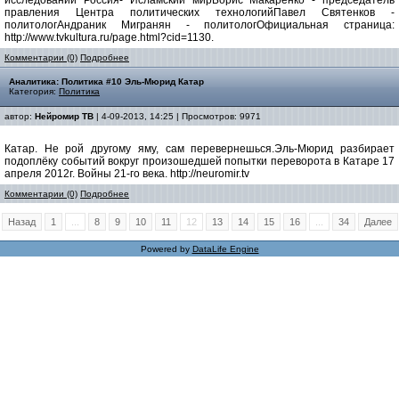
исследований Россия- Исламский мирБорис Макаренко - председатель
правления Центра политических технологийПавел Святенков -
политологАндраник Мигранян - политологОфициальная страница:
http://www.tvkultura.ru/page.html?cid=1130.
Комментарии (0)
Подробнее
Аналитика: Политика #10 Эль-Мюрид Катар
Категория:
Политика
автор:
Нейромир ТВ
| 4-09-2013, 14:25 | Просмотров: 9971
Катар. Не рой другому яму, сам перевернешься.Эль-Мюрид разбирает
подоплёку событий вокруг произошедшей попытки переворота в Катаре 17
апреля 2012г. Войны 21-го века. http://neuromir.tv
Комментарии (0)
Подробнее
Назад
1
...
8
9
10
11
12
13
14
15
16
...
34
Далее
Powered by
DataLife Engine