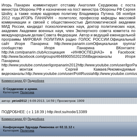
Игорь Панарин комментирует отставку Анатолия Сердюкова с поста
министра Обороны РФ и назначение на пост министра Обороны РФ Сергея
Шойгу, а также новую кадровую политику Владимира Путина. 08 ноября
2012 года.ИГОРЬ ПАНАРИН - политолог, профессор кафедры массовой
коммуникации и связей с общественностью Дипломатической академии
МИД России, кандидат психологических наук, доктор политических наук,
академик Академии военных наук, член Экспертного совета комитета по
международным делам Совета Федерации. Автор и ведущий еженедельной
программы МИРОВАЯ ПОЛИТИКА радио ГОЛОС РОССИИ.Официальный
сайт Игоря Панарина: http://www.panarin.comОфициальная группа/
сообщество Игоря Панарина ВКонтакте:
http://vk.com/panarin.clubАссоциация «ИНФОСПЕЦНАЗ» в Facebook:
http://www.facebook.com/groups/464890050202356Видеоканалы Игоря
Панарина:
http://www.youtube.com/user/igorpanarin2012http://www.youtube.com/user/Igo
и монтаж - Сергей Камаев.Рекомендуемые
видеоканалы:http://www.youtube.com/user/PolitRussiahttp://www.youtube.com/u
Комментарии (0)
Подробнее
О Сердюкове и армии.
Категория:
Политика
автор:
ptriot2012
| 6-09-2013, 14:59 | Просмотров: 1909
ПОДРОБНЕЕ: ( с 1:18:39 ) http://eot.su/node/13389
Комментарии (0)
Подробнее
Конференция Эдуарда Лимонова от 02.11.12 г.
Категория:
Политика