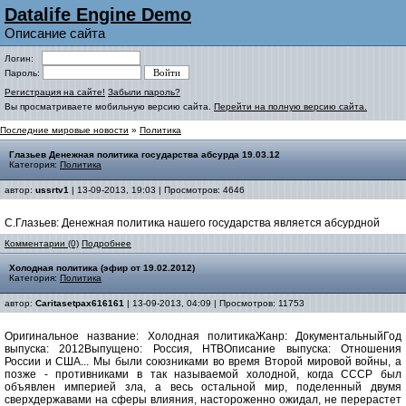
Datalife Engine Demo
Описание сайта
Логин:
Пароль:
Регистрация на сайте!
Забыли пароль?
Вы просматриваете мобильную версию сайта.
Перейти на полную версию сайта.
Последние мировые новости
»
Политика
Глазьев Денежная политика государства абсурда 19.03.12
Категория:
Политика
автор:
ussrtv1
| 13-09-2013, 19:03 | Просмотров: 4646
С.Глазьев: Денежная политика нашего государства является абсурдной
Комментарии (0)
Подробнее
Холодная политика (эфир от 19.02.2012)
Категория:
Политика
автор:
Caritasetpax616161
| 13-09-2013, 04:09 | Просмотров: 11753
Оригинальное название: Холодная политикаЖанр: ДокументальныйГод
выпуска: 2012Выпущено: Россия, НТВОписание выпуска: Отношения
России и США... Мы были союзниками во время Второй мировой войны, а
позже - противниками в так называемой холодной, когда СССР был
объявлен империей зла, а весь остальной мир, поделенный двумя
сверхдержавами на сферы влияния, настороженно ожидал, не перерастет