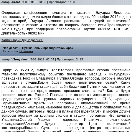
автор:
airdat
| 6-09-2013, 10:33 | Просмотров: 1608
Очередная конференция политика и писателя Эдуарда Лимонова
состоялась в одном из видео блогов сети в полдень, 02 ноября 2012 года, в
ходе которой, Эдуард Лимонов рассказал о текущей политической
обстановке в стране и ответил на вопросы блогеров сети.Производство
АИР Студия, при поддержке пресс-службы Партии ДРУГАЯ РОССИЯ.
Длительность - 98:02 мин.
Комментарии (0)
Подробнее
Что делать? Путин: новый президентский срок.
Категория:
Политика
автор:
VTretyakov
| 5-09-2013, 02:04 | Просмотров: 3415
Эфир: 27.05.2012, выпуск 327.Итоговая программа сезона посвящена
главному политическому событию последнего месяца - инаугурации
президента России Владимира Путина.Отсюда вопросы, которые обсудят
эксперты в студии:Каким будет новый политический сезон? Какие
приоритетные задачи ставит для себя Владимир Путин и как планирует их
решать в течение предстоящего президентского срока? Какова будет
внешняя политика России? Повлияют ли на нее возможные перестановки
среди руководителей крупных мировых государств - США, Франции,
Германии?Какие пункты из программы, опубликованной во время
предвыборной кампании, наиболее важны для общества и совпадают ли, в
данном случае, интересы людей и планы президента.Эти и многие другие
вопросы обсудим за круглым столом в студии программы Что делать?
Участники:Сергей Марков - директор Института политических
исследованийАлексей Зудин - директор Центра политической
конъюнктурыШамиль Султанов - президент Центра стратегических