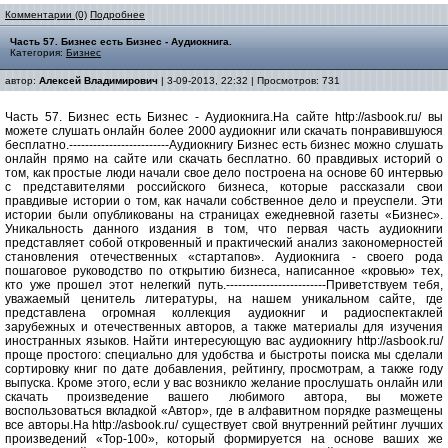
Комментарии (0)
Подробнее
Часть 57. Бизнес есть Бизнес - Аудиокнига.
Категория:
Бизнес
автор:
Алексей Владимирович
| 3-09-2013, 22:32 | Просмотров: 731
Часть 57. Бизнес есть Бизнес - Аудиокнига.На сайте http://asbook.ru/ вы
можете слушать онлайн более 2000 аудиокниг или скачать понравившуюся
бесплатно.-------------------------Аудиокнигу Бизнес есть бизнес можно слушать
онлайн прямо на сайте или скачать бесплатно. 60 правдивых историй о
том, как простые люди начали свое дело построена на основе 60 интервью
с представителями российского бизнеса, которые рассказали свои
правдивые истории о том, как начали собственное дело и преуспели. Эти
истории были опубликованы на страницах ежедневной газеты «Бизнес».
Уникальность данного издания в том, что первая часть аудиокниги
представляет собой откровенный и практический анализ закономерностей
становления отечественных «стартапов». Аудиокнига - своего рода
пошаговое руководство по открытию бизнеса, написанное «кровью» тех,
кто уже прошел этот нелегкий путь.-------------------------Приветствуем тебя,
уважаемый ценитель литературы, на нашем уникальном сайте, где
представлена огромная коллекция аудиокниг и радиоспектаклей
зарубежных и отечественных авторов, а также материалы для изучения
иностранных языков. Найти интересующую вас аудиокнигу http://asbook.ru/
проще простого: специально для удобства и быстроты поиска мы сделали
сортировку книг по дате добавления, рейтингу, просмотрам, а также году
выпуска. Кроме этого, если у вас возникло желание прослушать онлайн или
скачать произведение вашего любимого автора, вы можете
воспользоваться вкладкой «Автор», где в алфавитном порядке размещены
все авторы.На http://asbook.ru/ существует свой внутренний рейтинг лучших
произведений «Top-100», который формируется на основе ваших же