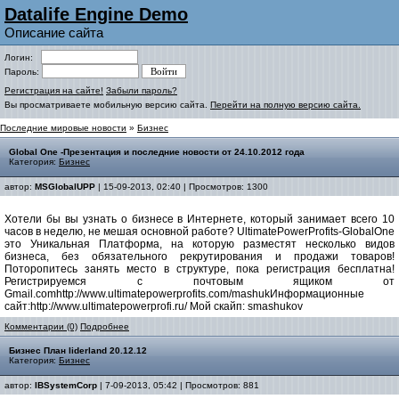
Datalife Engine Demo
Описание сайта
Логин:
Пароль:
Регистрация на сайте!
Забыли пароль?
Вы просматриваете мобильную версию сайта.
Перейти на полную версию сайта.
Последние мировые новости
»
Бизнес
Global One -Презентация и последние новости от 24.10.2012 года
Категория:
Бизнес
автор:
MSGlobalUPP
| 15-09-2013, 02:40 | Просмотров: 1300
Хотели бы вы узнать о бизнесе в Интернете, который занимает всего 10
часов в неделю, не мешая основной работе? UltimatePowerProfits-GlobalOne
это Уникальная Платформа, на которую разместят несколько видов
бизнеса, без обязательного рекрутирования и продажи товаров!
Поторопитесь занять место в структуре, пока регистрация бесплатна!
Регистрируемся с почтовым ящиком от
Gmail.comhttp://www.ultimatepowerprofits.com/mashukИнформационные
сайт:http://www.ultimatepowerprofi.ru/ Мой скайп: smashukov
Комментарии (0)
Подробнее
Бизнес План liderland 20.12.12
Категория:
Бизнес
автор:
IBSystemCorp
| 7-09-2013, 05:42 | Просмотров: 881