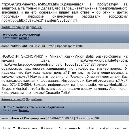
http://59.ru/text/newsbus/585103.htmlОбращаешься в прокуратуру за
защитой, а та только и делает, что запрашивает мнение предполагаемого
виновника и на его основании пишет вам ответ -- об этих и других
проблемах пермские бизнесмены рассказали городскому
прокурору.http://59.ru/text/newsbus/585103.html
Комментарии (0)
Подробнее
★ НОВОСТИ ЭКОНОМИКИ
Категория:
Бизнес
автор:
Viktor Balit
| 23-08-2013, 22:56 | Просмотров: 1504
НОВОСТИ ЭКОНОМИКИ и Михаил ХазинViktor Balit. Бизнес-Советы на
каждый день. http://www.viktorbalit.deФейсбук
http://www.facebook.com/profile.php?id=100001362466437Tренер по
ораторскому мастерству, специалист по лидерству. Бизнес-тренер. Я
надеюсь, что Вам тоже нужны деньги? И не так, что бы в конце месяца, а
каждую неделю? Нам платят регулярно. Реально... У меня имеется для Вас
потрясающе важная информация... Интересно ли Вам об этом узнать? Мой
тел. 07143-34554. Больше информации на Internetseite: www.viktorbalit.de,
Skype: viktor.balit Чтобы быть в курсе дел нажми вверху на кнопку Abonnieren
и получишь много пользы! Спасибо Tебе!
Комментарии (0)
Подробнее
Часть 7. Бизнес есть Бизнес - Аудиокнига.
Категория:
Бизнес
автор:
Алексей Владимирович
| 16-08-2013, 08:31 | Просмотров: 702
Часть 7. Бизнес есть Бизнес - Аудиокнига.На сайте http://asbook.ru/ вы