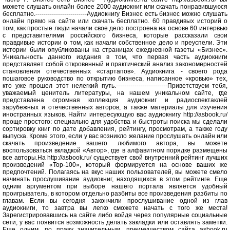
можете слушать онлайн более 2000 аудиокниг или скачать понравившуюся
бесплатно.-------------------------Аудиокнигу Бизнес есть бизнес можно слушать
онлайн прямо на сайте или скачать бесплатно. 60 правдивых историй о
том, как простые люди начали свое дело построена на основе 60 интервью
с представителями российского бизнеса, которые рассказали свои
правдивые истории о том, как начали собственное дело и преуспели. Эти
истории были опубликованы на страницах ежедневной газеты «Бизнес».
Уникальность данного издания в том, что первая часть аудиокниги
представляет собой откровенный и практический анализ закономерностей
становления отечественных «стартапов». Аудиокнига - своего рода
пошаговое руководство по открытию бизнеса, написанное «кровью» тех,
кто уже прошел этот нелегкий путь.-------------------------Приветствуем тебя,
уважаемый ценитель литературы, на нашем уникальном сайте, где
представлена огромная коллекция аудиокниг и радиоспектаклей
зарубежных и отечественных авторов, а также материалы для изучения
иностранных языков. Найти интересующую вас аудиокнигу http://asbook.ru/
проще простого: специально для удобства и быстроты поиска мы сделали
сортировку книг по дате добавления, рейтингу, просмотрам, а также году
выпуска. Кроме этого, если у вас возникло желание прослушать онлайн или
скачать произведение вашего любимого автора, вы можете
воспользоваться вкладкой «Автор», где в алфавитном порядке размещены
все авторы.На http://asbook.ru/ существует свой внутренний рейтинг лучших
произведений «Top-100», который формируется на основе ваших же
предпочтений. Полагаясь на вкус наших пользователей, вы можете смело
начинать прослушивание аудиокниг, находящихся в этом рейтинге. Еще
одним аргументом при выборе нашего портала является удобный
проигрыватель, в котором отдельно разбиты все произведения разбиты по
главам. Если вы сегодня закончили прослушивание одной из глав
аудиокниги, то завтра вы легко сможете начать с того же места!
Зарегистрировавшись на сайте либо войдя через популярные социальные
сети, у вас появится возможность делать закладки или оставлять заметки.
Еще одним, по праву значительным, преимуществом сайта asbook.ru