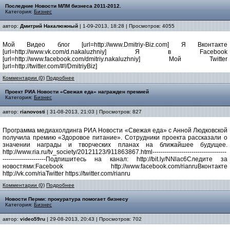
Последние Новости МЛМ бизнеса 2011-2012.
Категория:
Бизнес
автор:
Дмитрий Накалюжный
| 1-09-2013, 18:28 | Просмотров: 4055
Мой Видео блог [url=http://www.Dmitriy-Biz.com] Я Вконтакте
[url=http://www.vk.com/d.nakaluzhniy] Я в Facebook
[url=http://www.facebook.com/dmitriy.nakaluzhniy] Мой Twitter
[url=http://twitter.com/#!/DmitriyBiz]
Комментарии (0)
Подробнее
Проект РИА Новости «Свежая еда» награжден премией
Категория:
Бизнес
автор:
rianovosti
| 31-08-2013, 21:03 | Просмотров: 827
Программа медиахолдинга РИА Новости «Свежая еда» с Анной Людковской
получила премию «Здоровое питание». Сотрудники проекта рассказали о
значении награды и творческих планах на ближайшее будущее.
http://www.ria.ru/tv_society/20121123/911863867.html------------------------------------
---------------------Подпишитесь на канал: http://bit.ly/NNlac6Следите за
новостями:Facebook http://www.facebook.com/rianruВконтакте
http://vk.com/riaTwitter https://twitter.com/rianru
Комментарии (0)
Подробнее
Новости Перми: прокуратура помогает бизнесу
Категория:
Бизнес
автор:
video59ru
| 29-08-2013, 20:43 | Просмотров: 702