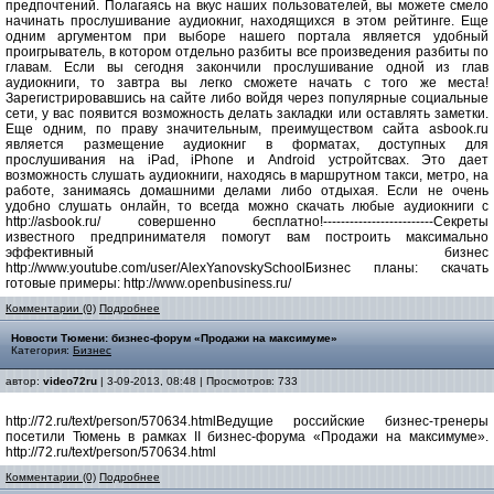
предпочтений. Полагаясь на вкус наших пользователей, вы можете смело
начинать прослушивание аудиокниг, находящихся в этом рейтинге. Еще
одним аргументом при выборе нашего портала является удобный
проигрыватель, в котором отдельно разбиты все произведения разбиты по
главам. Если вы сегодня закончили прослушивание одной из глав
аудиокниги, то завтра вы легко сможете начать с того же места!
Зарегистрировавшись на сайте либо войдя через популярные социальные
сети, у вас появится возможность делать закладки или оставлять заметки.
Еще одним, по праву значительным, преимуществом сайта asbook.ru
является размещение аудиокниг в форматах, доступных для
прослушивания на iPad, iPhone и Android устройтсвах. Это дает
возможность слушать аудиокниги, находясь в маршрутном такси, метро, на
работе, занимаясь домашними делами либо отдыхая. Если не очень
удобно слушать онлайн, то всегда можно скачать любые аудиокниги с
http://asbook.ru/ совершенно бесплатно!-------------------------Секреты
известного предпринимателя помогут вам построить максимально
эффективный бизнес
http://www.youtube.com/user/AlexYanovskySchoolБизнес планы: скачать
готовые примеры: http://www.openbusiness.ru/
Комментарии (0)
Подробнее
Новости Тюмени: бизнес-форум «Продажи на максимуме»
Категория:
Бизнес
автор:
video72ru
| 3-09-2013, 08:48 | Просмотров: 733
http://72.ru/text/person/570634.htmlВедущие российские бизнес-тренеры
посетили Тюмень в рамках II бизнес-форума «Продажи на максимуме».
http://72.ru/text/person/570634.html
Комментарии (0)
Подробнее