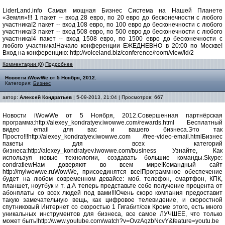
LiderLand.info Самая мощная Бизнес Система на Нашей Планете
«Земля»!!! 1 пакет -- вход 28 евро, по 20 евро до бесконечности с любого
участника!2 пакет -- вход 108 евро, по 100 евро до бесконечности с любого
участника!3 пакет -- вход 508 евро, по 500 евро до бесконечности с любого
участника!4 пакет -- вход 1508 евро, по 1500 евро до бесконечности с
любого участника!Начало конференции ЕЖЕДНЕВНО в 20:00 по Москве!
Вход на конференцию: http://voiceland.biz/conference/room/view/id/2
Комментарии (0)
Подробнее
Новости iWowWe от 5 Ноября, 2012.
Категория:
Бизнес
автор:
Алексей Кондратьев
| 5-09-2013, 21:04 | Просмотров: 667
Новости iWowWe от 5 Ноября, 2012.Совершенная партнёрская
программа:http://alexey_kondratyev.iwowwe.com/rewards.html Бесплатный
видео email для вас и вашего бизнеса.Это так
Просто!!!http://alexey_kondratyev.iwowwe.com /free-video-email.htmlБизнес
пакеты для всех категорий
бизнеса:http://alexey_kondratyev.iwowwe.com/business Узнайте, Как
используя новые технологии, создавать большие команды.Skype:
condratiewНам доверяют во всем мире!Командный сайт
http://myiwowwe.ruWowWe, присоединятся все!Программное обеспечение
будет на любом современном девайсе: моб. телефон, смартфон, КПК,
планшет, ноутбук и т. д.А теперь представьте себе получение процента от
абонплаты со всех людей под вами!!!Очень скоро компания предоставит
такую замечательную вещь, как цифровое телевидение, и скоростной
спутниковый Интернет со скоростью 1 Гигабит/сек Кроме этого, есть много
уникальных инструментов для бизнеса, все самое ЛУЧШЕЕ, что только
может быть!http://www.youtube.com/watch?v=OvzAqzbNcvY&feature=youtu.be